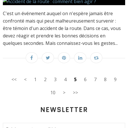
C'est un événement auquel on n'espère jamais être
confronté mais qui peut malheureusement survenir :
être témoin d'un accident de la route. Dans ce cas, vous
devez réagir et prendre les bonnes décisions en
quelques secondes. Mais connaissez-vous les gestes...
<<
<
1
2
3
4
5
6
7
8
9
10
20
>
>>
NEWSLETTER