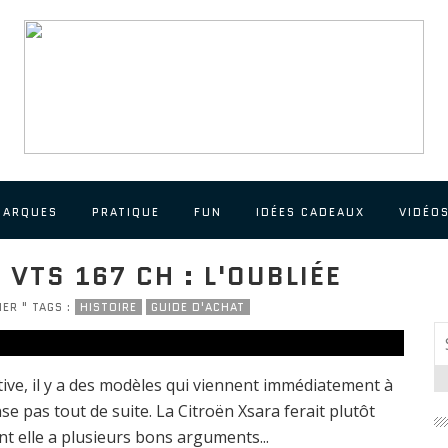
MARQUES
PRATIQUE
FUN
IDÉES CADEAUX
VIDÉO
VTS 167 CH : L'OUBLIÉE
IER " TAGS :
HISTOIRE
GUIDE D'ACHAT
ve, il y a des modèles qui viennent immédiatement à
se pas tout de suite. La Citroën Xsara ferait plutôt
nt elle a plusieurs bons arguments...