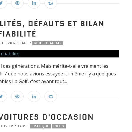
LITÉS, DÉFAUTS ET BILAN
FIABILITÉ
" OLIVIER " TAGS :
GUIDE D'ACHAT
 des générations. Mais mérite-t-elle vraiment les
lf 7 que nous avions essayée ici-même il y a quelques
bles La Golf, c'est avant tout...
 VOITURES D'OCCASION
OLIVIER " TAGS :
PRATIQUE
INFOS