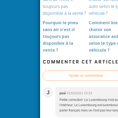
Pourquoi le pneu
Comment bie
sans air n'est-il
choisir son
toujours pas
assurance au
disponible à la
selon le type
vente ?
véhicule ?
COMMENTER CET ARTICL
Ajouter un commentaire
J
josé
01/03/2021 23:53
Petite correction: Le Luxembourg n'est p
l'intérieur. Le Luxembourg est luxembou
parler français mais ce n'est pas leur la