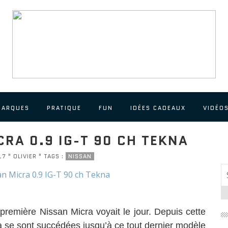
MARQUES
PRATIQUE
FUN
IDÉES CADEAUX
VIDÉO
CRA 0.9 IG-T 90 CH TEKNA
7 " OLIVIER " TAGS :
NISSAN
première Nissan Micra voyait le jour. Depuis cette
a se sont succédées jusqu’à ce tout dernier modèle